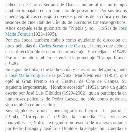
películas de Carlos Serrano de Osma, aunque al mismo tiempo
también trabajaba en un sindicato de pescadores. Por sus textos
cinematográficos consiguió diversos premios de la crítica y en las
sesiones de cine club del Círculo de Escritores Cinematográficos.
Años después sería guionista de "Niebla y sol" (1951) de
José
María Forqué
(1923–1995).
Por esa época también trabajó como ayudante de dirección en
otras películas de
Carlos Serrano de Osma
, al tiempo que debuta
en la dirección fílmica con el cortometraje "Encrucijada" (1948).
Ese mismo año también estrenó el largometraje "Campo bravo"
(1948).
Su siguiente trabajo fue la dirección y la escritura del guión, junto
a
José María Forqué
, de la película "María Morena" (1951), que
optó al Gran Premio en el Festival de Cine de Cannes. Su
siguiente largometraje, "Hombre acosado" (1952), tuvo un guión
escrito por José Luis Dibildos (1929–2002), quien participaría en
numerosas películas de Pedro Lazaga no sólo como guionista
sino también como escritor.
Sus siguientes obras cinematográficas fueron "La patrulla"
(1954), "Torrepartida" (1956), la comedia "La vida es
maravillosa" (1956), cuyo guión fue escrito de manera conjunta
por Pedro Lazaga y José Luis Dibildos; la adaptación "Cuerda de