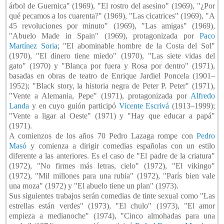
árbol de Guernica" (1969), "El rostro del asesino" (1969), "¿Por
qué pecamos a los cuarenta?" (1969), "Las cicatrices" (1969), "A
45 revoluciones por minuto" (1969), "Las amigas" (1969),
"Abuelo Made in Spain" (1969), protagonizada por
Paco
Martínez Soria
; "El abominable hombre de la Costa del Sol"
(1970), "El dinero tiene miedo" (1970), "Las siete vidas del
gato" (1970) y "Blanca por fuera y Rosa por dentro" (1971),
basadas en obras de teatro de Enrique Jardiel Poncela (1901–
1952); "Black story, la historia negra de Peter P. Peter" (1971),
"Vente a Alemania, Pepe" (1971), protagonizada por
Alfredo
Landa
y en cuyo guión participó
Vicente Escrivá
(1913–1999);
"Vente a ligar al Oeste" (1971) y "Hay que educar a papá"
(1971).
A comienzos de los años 70 Pedro Lazaga rompe con
Pedro
Masó
y comienza a dirigir comedias españolas con un estilo
diferente a las anteriores. Es el caso de "El padre de la criatura"
(1972), "No firmes más letras, cielo" (1972), "El vikingo"
(1972), "Mil millones para una rubia" (1972), "París bien vale
una moza" (1972) y "El abuelo tiene un plan" (1973).
Sus siguientes trabajos serán comedias de tinte sexual como "Las
estrellas están verdes" (1973), "El chulo" (1973), "El amor
empieza a medianoche" (1974), "Cinco almohadas para una