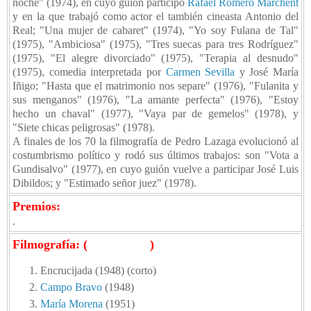
noche" (1974), en cuyo guión participó
Rafael Romero Marchent
y en la que trabajó como actor el también cineasta Antonio del
Real; "Una mujer de cabaret" (1974), "Yo soy Fulana de Tal"
(1975), "Ambiciosa" (1975), "Tres suecas para tres Rodríguez"
(1975), "El alegre divorciado" (1975), "Terapia al desnudo"
(1975), comedia interpretada por
Carmen Sevilla
y José María
Iñigo; "Hasta que el matrimonio nos separe" (1976), "Fulanita y
sus menganos" (1976), "La amante perfecta" (1976), "Estoy
hecho un chaval" (1977), "Vaya par de gemelos" (1978), y
"Siete chicas peligrosas" (1978).
A finales de los 70 la filmografía de Pedro Lazaga evolucionó al
costumbrismo político y rodó sus últimos trabajos: son "Vota a
Gundisalvo" (1977), en cuyo guión vuelve a participar José Luis
Dibildos; y "Estimado señor juez" (1978).
Premios:
.
Filmografía: (
92 películas
)
Encrucijada (1948) (corto)
Campo Bravo
(1948)
María Morena
(1951)