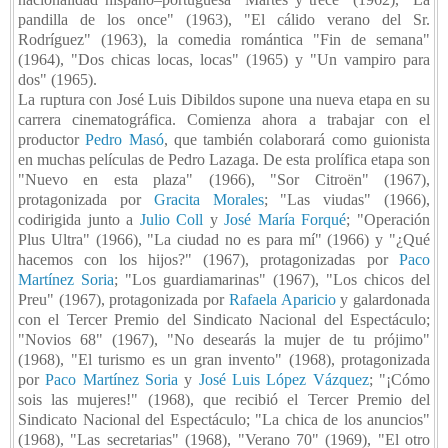
pandilla de los once" (1963), "El cálido verano del Sr.
Rodríguez" (1963), la comedia romántica "Fin de semana"
(1964), "Dos chicas locas, locas" (1965) y "Un vampiro para
dos" (1965).
La ruptura con José Luis Dibildos supone una nueva etapa en su
carrera cinematográfica. Comienza ahora a trabajar con el
productor
Pedro Masó
, que también colaborará como guionista
en muchas películas de Pedro Lazaga. De esta prolífica etapa son
"Nuevo en esta plaza" (1966), "Sor Citroën" (1967),
protagonizada por
Gracita Morales
; "Las viudas" (1966),
codirigida junto a
Julio Coll
y
José María Forqué
; "Operación
Plus Ultra" (1966), "La ciudad no es para mí" (1966) y "¿Qué
hacemos con los hijos?" (1967), protagonizadas por
Paco
Martínez Soria
; "Los guardiamarinas" (1967), "Los chicos del
Preu" (1967), protagonizada por
Rafaela Aparicio
y galardonada
con el Tercer Premio del Sindicato Nacional del Espectáculo;
"Novios 68" (1967), "No desearás la mujer de tu prójimo"
(1968), "El turismo es un gran invento" (1968), protagonizada
por
Paco Martínez Soria
y
José Luis López Vázquez
; "¡Cómo
sois las mujeres!" (1968), que recibió el Tercer Premio del
Sindicato Nacional del Espectáculo; "La chica de los anuncios"
(1968), "Las secretarias" (1968), "Verano 70" (1969), "El otro