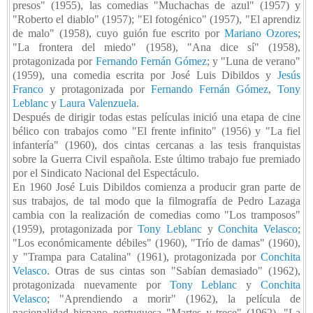
presos" (1955), las comedias "Muchachas de azul" (1957) y
"Roberto el diablo" (1957); "El fotogénico" (1957), "El aprendiz
de malo" (1958), cuyo guión fue escrito por
Mariano Ozores
;
"La frontera del miedo" (1958), "Ana dice sí" (1958),
protagonizada por
Fernando Fernán Gómez
; y "Luna de verano"
(1959), una comedia escrita por José Luis Dibildos y
Jesús
Franco
y protagonizada por
Fernando Fernán Gómez
,
Tony
Leblanc
y
Laura Valenzuela
.
Después de dirigir todas estas películas inició una etapa de cine
bélico con trabajos como "El frente infinito" (1956) y "La fiel
infantería" (1960), dos cintas cercanas a las tesis franquistas
sobre la Guerra Civil española. Este último trabajo fue premiado
por el Sindicato Nacional del Espectáculo.
En 1960 José Luis Dibildos comienza a producir gran parte de
sus trabajos, de tal modo que la filmografía de Pedro Lazaga
cambia con la realización de comedias como "Los tramposos"
(1959), protagonizada por
Tony Leblanc
y
Conchita Velasco
;
"Los económicamente débiles" (1960), "Trío de damas" (1960),
y "Trampa para Catalina" (1961), protagonizada por
Conchita
Velasco
. Otras de sus cintas son "Sabían demasiado" (1962),
protagonizada nuevamente por
Tony Leblanc
y
Conchita
Velasco
; "Aprendiendo a morir" (1962), la película de
nacionalidad hispano–portuguesa "Martes y trece" (1962), "La