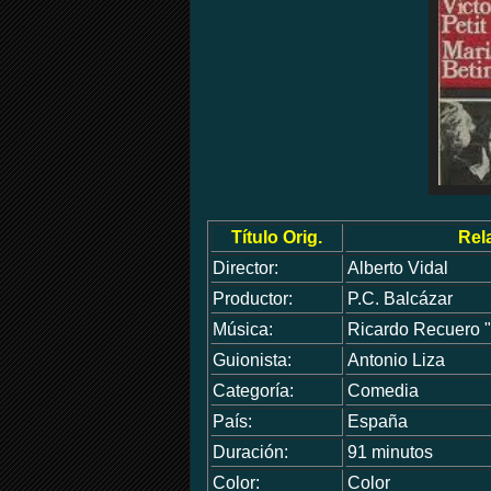
Título Orig.
Rel
Director:
Alberto Vidal
Productor:
P.C. Balcázar
Música:
Ricardo Recuero 
Guionista:
Antonio Liza
Categoría:
Comedia
País:
España
Duración:
91 minutos
Color:
Color