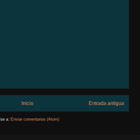
Inicio
Entrada antigua
rse a:
Enviar comentarios (Atom)