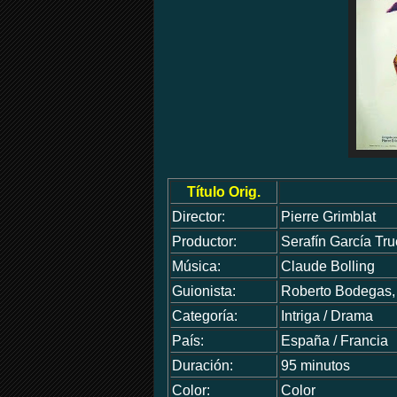
Título Orig.
Director:
Pierre Grimblat
Productor:
Serafín García Tr
Música:
Claude Bolling
Guionista:
Roberto Bodegas, 
Categoría:
Intriga / Drama
País:
España / Francia
Duración:
95 minutos
Color:
Color