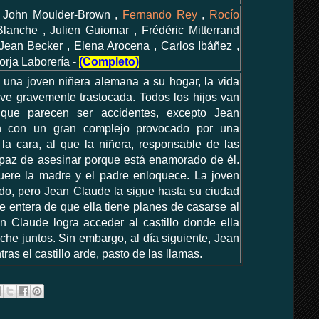
, John Moulder-Brown ,
Fernando Rey
,
Rocío
lanche , Julien Guiomar , Frédéric Mitterrand
Jean Becker , Elena Arocena , Carlos Ibáñez ,
Borja Laborería -
(Completo)
 una joven niñera alemana a su hogar, la vida
 ve gravemente trastocada. Todos los hijos van
que parecen ser accidentes, excepto Jean
n con un gran complejo provocado por una
a cara, al que la niñera, responsable de las
paz de asesinar porque está enamorado de él.
ere la madre y el padre enloquece. La joven
do, pero Jean Claude la sigue hasta su ciudad
e entera de que ella tiene planes de casarse al
an Claude logra acceder al castillo donde ella
che juntos. Sin embargo, al día siguiente, Jean
ras el castillo arde, pasto de las llamas.