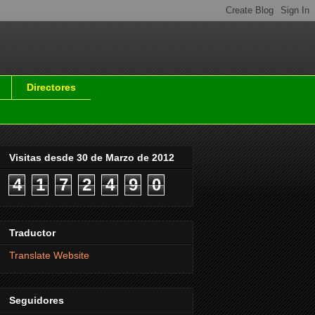
Directores
Visitas desde 30 de Marzo de 2012
4
1
7
2
4
9
0
Traductor
Translate Website
Seguidores