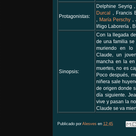
Delphine Seyrig 
Durcal
, Francis B
Protagonistas:
,
María Perschy
, 
Iñigo Laborería , 
Con la llegada de
de una familia se
muriendo en lo 
Claude, un jove
mancha en la en l
muertes, no es ca
Sinopsis:
Poco después, mu
niñera sale huyen
de origen donde s
día siguiente. Je
vive y pasan la no
Claude se va mient
Publicado por
Alesves
en
12:45